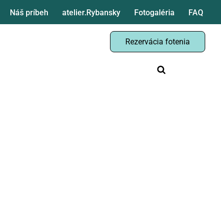
Náš príbeh
atelier.Rybansky
Fotogaléria
FAQ
Rezervácia fotenia