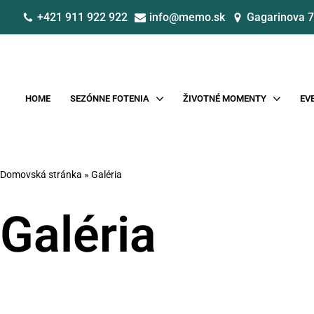
+421 911 922 922
info@memo.sk
Gagarinova 
Preskočiť
na
obsah
HOME
SEZÓNNE FOTENIA
ŽIVOTNÉ MOMENTY
EV
Domovská stránka
»
Galéria
Galéria